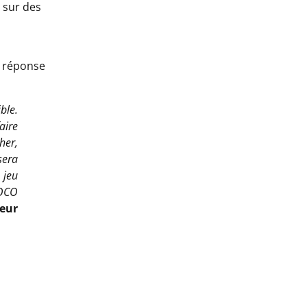
 sur des
 réponse
ble.
aire
her,
sera
 jeu
NOCO
teur