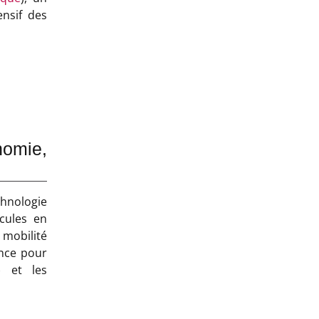
nsif des
omie,
hnologie
icules en
 mobilité
ance pour
) et les