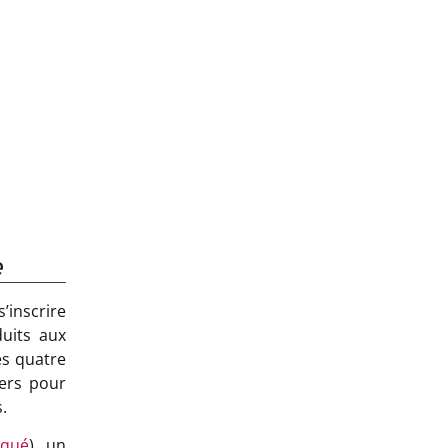
e
’inscrire
uits aux
es quatre
ers pour
.
qué
), un