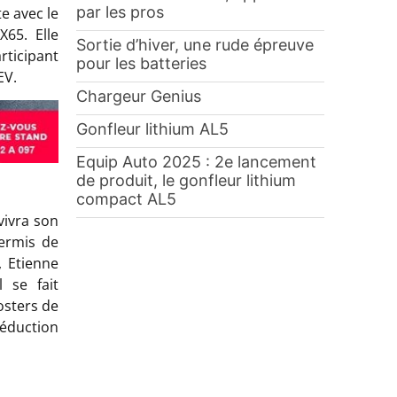
par les pros
e avec le
65. Elle
Sortie d’hiver, une rude épreuve
rticipant
pour les batteries
EV.
Chargeur Genius
Gonfleur lithium AL5
Equip Auto 2025 : 2e lancement
de produit, le gonfleur lithium
compact AL5
ivra son
permis de
, Etienne
 se fait
osters de
séduction