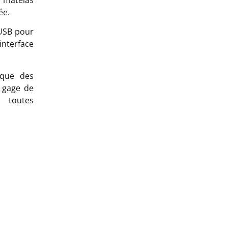
ée.
 USB pour
nterface
ique des
 gage de
n toutes