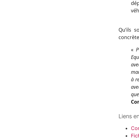
dép
véh
Qu’ils 
concrète
«
P
Equ
ave
man
à r
ave
que
Co
Liens e
Co
Fic