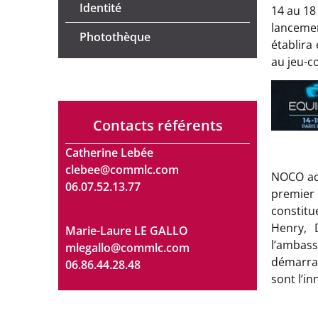
Identité
14 au 18
lanceme
Photothèque
établira
au jeu-
Contacts référents
Catherine Lebée
clebee@commlc.com
NOCO ac
06.07.52.13.77
premier 
constitu
Henry, 
Marie-Laure LE GALLO
l’ambass
mlegallo@commlc.com
démarrag
06.86.44.28.48
sont l’i