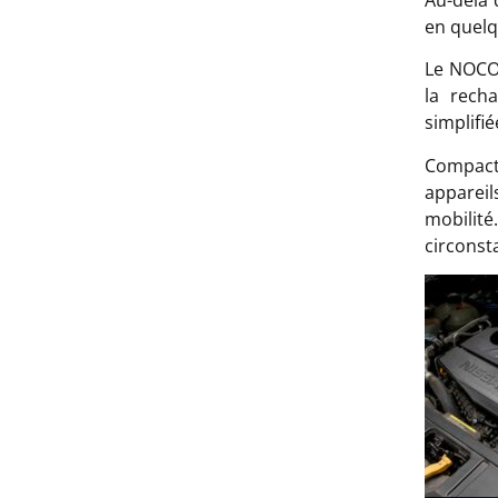
en quelq
Le NOCO 
la rech
simplifié
Compact
apparei
mobilit
circonsta