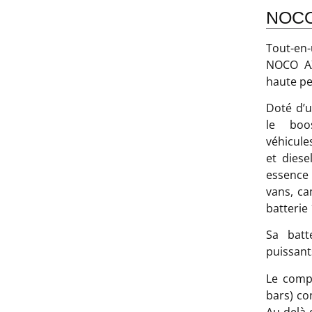
NOCO 
Tout-en
NOCO AX
haute pe
Doté d’
le boo
véhicule
et diese
essence 
vans, ca
batterie
Sa batt
puissant
Le compr
bars) co
Au-delà 