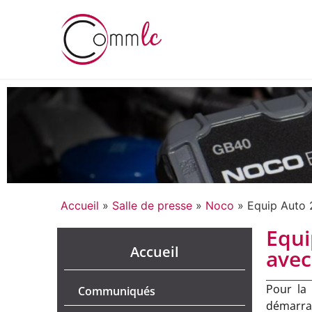
Accueil
»
Salle de presse
»
Noco
»
Equip Auto 
Equi
Accueil
avec
Pour la
Communiqués
démarrag