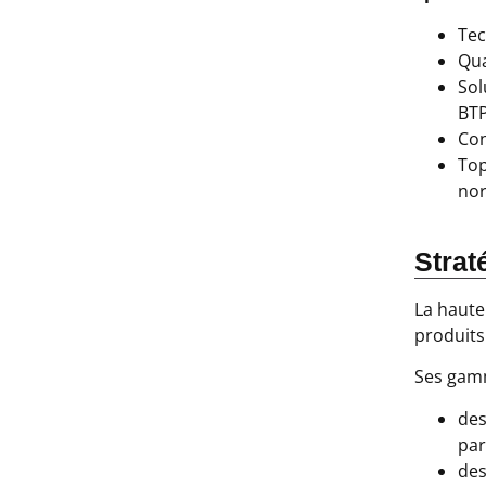
Tec
Qua
Sol
BTP
Con
Top
nor
Strat
La haute
produits 
Ses gamm
des
par
des