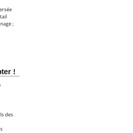
versée
tail
nnage ;
ter !
s
ls des
es