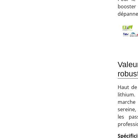
booster
dépanneu
Vale
robus
Haut de
lithium.
marche e
sereine,
les pas
professi
Spécifi