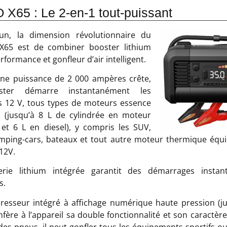
X65 : Le 2-en-1 tout-puissant
-un, la dimension révolutionnaire du
65 est de combiner booster lithium
rformance et gonfleur d’air intelligent.
une puissance de 2 000 ampères crête,
ster démarre instantanément les
s 12 V, tous types de moteurs essence
l (jusqu’à 8 L de cylindrée en moteur
et 6 L en diesel), y compris les SUV,
mping-cars, bateaux et tout autre moteur thermique équ
 12V.
erie lithium intégrée garantit des démarrages instan
s.
esseur intégré à affichage numérique haute pression (j
nfère à l’appareil sa double fonctionnalité et son caractère 
des pneus, il peut gonfler tous les équipements sportifs o