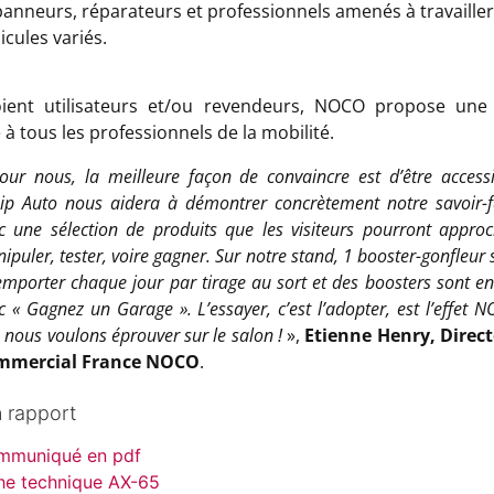
anneurs, réparateurs et professionnels amenés à travailler
icules variés.
soient utilisateurs et/ou revendeurs, NOCO propose une
 à tous les professionnels de la mobilité.
our nous, la meilleure façon de convaincre est d’être accessi
ip Auto nous aidera à démontrer concrètement notre savoir-f
c une sélection de produits que les visiteurs pourront approc
ipuler, tester, voire gagner. Sur notre stand, 1 booster-gonfleur 
emporter chaque jour par tirage au sort et des boosters sont en
c « Gagnez un Garage ». L’essayer, c’est l’adopter, est l’effet 
 nous voulons éprouver sur le salon !
»,
Etienne Henry, Direc
mmercial France NOCO
.
n rapport
mmuniqué en pdf
he technique AX-65