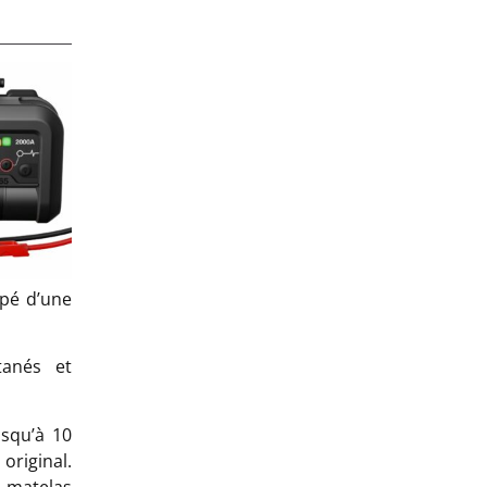
ipé d’une
tanés et
usqu’à 10
original.
u matelas