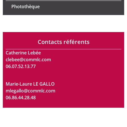
Photothèque
Contacts référents
Catherine Lebée
clebee@commlc.com
06.07.52.13.77
Marie-Laure LE GALLO
mlegallo@commlc.com
06.86.44.28.48