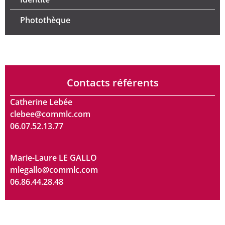
Photothèque
Contacts référents
Catherine Lebée
clebee@commlc.com
06.07.52.13.77
Marie-Laure LE GALLO
mlegallo@commlc.com
06.86.44.28.48