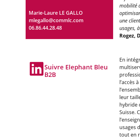
mobilité q
Marie-Laure LE GALLO
optimisan
mlegallo@commlc.com
une clien
06.86.44.28.48
usages, à
Rogez, D
En intégr
Suivre Elephant Bleu
multiser
B2B
professi
l’accès 
l’ensemb
leur tail
hybride 
Suisse. 
l’enseig
usages d
tout en 