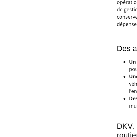
opératio
de gestio
conserve
dépenses
Des a
Un
pou
Une
véh
l’e
De
mul
DKV, 
routie