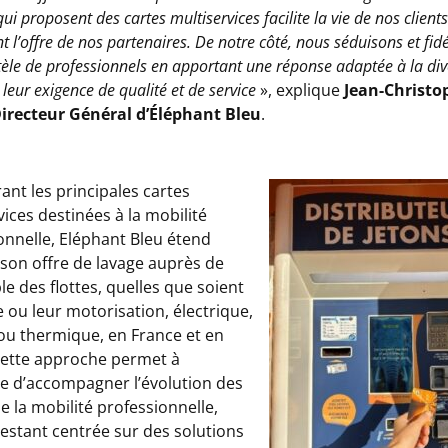
ui proposent des cartes multiservices facilite la vie de nos client
t l’offre de nos partenaires. De notre côté, nous séduisons et fid
tèle de professionnels en apportant une réponse adaptée à la div
 leur exigence de qualité et de service
», explique
Jean-Christo
irecteur Général d’Éléphant Bleu
.
ant les principales cartes
vices destinées à la mobilité
onnelle, Eléphant Bleu étend
à son offre de lavage auprès de
le des flottes, quelles que soient
le ou leur motorisation, électrique,
ou thermique, en France et en
Cette approche permet à
ne d’accompagner l’évolution des
e la mobilité professionnelle,
restant centrée sur des solutions