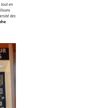
s tout en
élisons
ersité des
phe