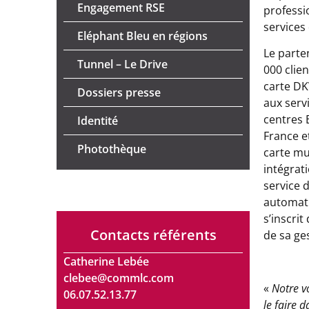
Engagement RSE
professi
services
Eléphant Bleu en régions
Le parten
Tunnel – Le Drive
000 clie
carte DKV
Dossiers presse
aux serv
centres 
Identité
France e
Photothèque
carte mu
intégrat
service d
automati
s’inscrit
Contacts référents
de sa ge
Catherine Lebée
clebee@commlc.com
«
Notre v
06.07.52.13.77
le faire d