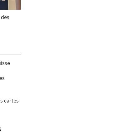
n des
uisse
es
es cartes
s