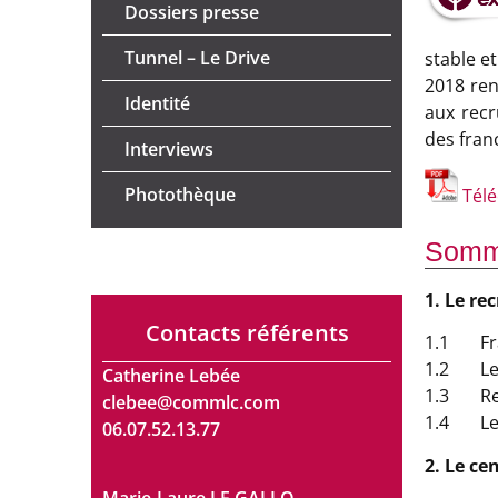
Dossiers presse
Tunnel – Le Drive
stable e
2018 ren
Identité
aux recr
des fran
Interviews
Photothèque
Télé
Somma
1. Le r
Contacts référents
1.1 Fran
1.2 Les 
Catherine Lebée
1.3 Recr
clebee@commlc.com
1.4 Les 
06.07.52.13.77
2. Le ce
Marie-Laure LE GALLO