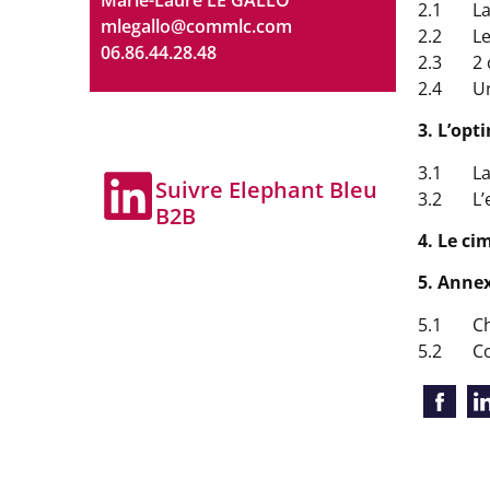
2.1 La H
mlegallo@commlc.com
2.2 Le l
06.86.44.28.48
2.3 2 co
2.4 Un 
3. L’opt
3.1 La t
Suivre Elephant Bleu
3.2 L’ex
B2B
4. Le ci
5. Annex
5.1 Chi
5.2 Con