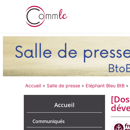
Accueil
»
Salle de presse
»
Eléphant Bleu BtB
»
[Dos
Accueil
déve
Communiqués