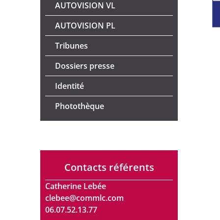
AUTOVISION VL
AUTOVISION PL
Tribunes
Dossiers presse
Identité
Photothèque
Contacts référents
Catherine Lebée
clebee@commlc.com
06.07.52.13.77